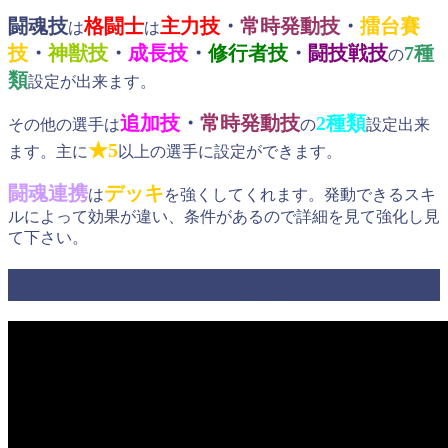
闘魂技
格闘士
主力技
・
常時発動技
・
擂台賽
は
は
技
・
神獣技
・
成長技
・
修行者技
・
闘技戦技
7種
の
類
設定が出来ます。
追加技
・
常時発動技
2種類
その他の選手は
の
設定出来
★5
ます。主に
以上の選手に設定ができます。
闘魂連携
デッキ
は
を強くしてくれます。発動できるスキ
ルによって効果が違い、条件があるので詳細を見て強化し見
て下さい。
バトルしよう！