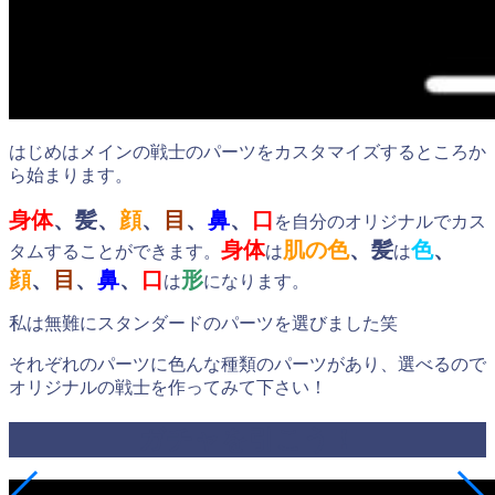
はじめはメインの戦士のパーツをカスタマイズするところか
ら始まります。
身体
、髪、
顔
、
目
、
鼻
、
口
を自分のオリジナルでカス
身体
肌の色
、髪
色
、
タムすることができます。
は
は
顔
、
目
、
鼻
、
口
形
は
になります。
私は無難にスタンダードのパーツを選びました笑
それぞれのパーツに色んな種類のパーツがあり、選べるので
オリジナルの戦士を作ってみて下さい！
ガチャを引こう！