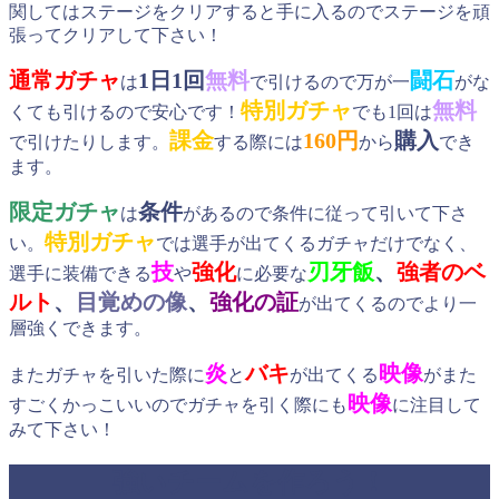
関してはステージをクリアすると手に入るのでステージを頑
張ってクリアして下さい！
通常ガチャ
1日1回
無料
闘石
は
で引けるので万が一
がな
特別ガチャ
無料
くても引けるので安心です！
でも1回は
課金
160円
購入
で引けたりします。
する際には
から
でき
ます。
限定ガチャ
条件
は
があるので条件に従って引いて下さ
特別ガチャ
い。
では選手が出てくるガチャだけでなく、
技
強化
刃牙飯
、
強者のベ
選手に装備できる
や
に必要な
ルト
、
目覚
めの像
、
強化の証
が出てくるのでより一
層強くできます。
炎
バキ
映像
またガチャを引いた際に
と
が出てくる
がまた
映像
すごくかっこいいのでガチャを引く際にも
に注目して
みて下さい！
強いチームを作ろう！