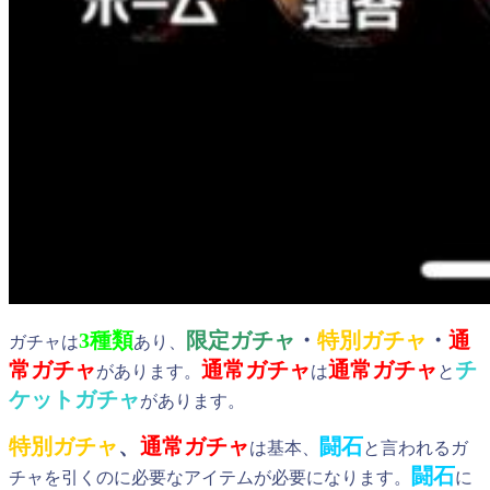
3種類
限定ガチャ
・
特別ガチャ
・
通
ガチャは
あり、
常ガチャ
通常ガ
チャ
通常ガチャ
チ
があります。
は
と
ケットガチャ
があります。
特別ガチャ
、
通常ガチャ
闘石
は基本、
と言われるガ
闘石
チャを引くのに必要なアイテムが必要になります。
に