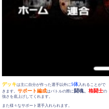
デッキ
5体
は主に自分が作った選手以外に
入れることがで
サポート編成
闘魂、
格闘士
きます。
はバトルの際に
の
強さを底上げしてくれます。
また様々なサポート選手入れられます。