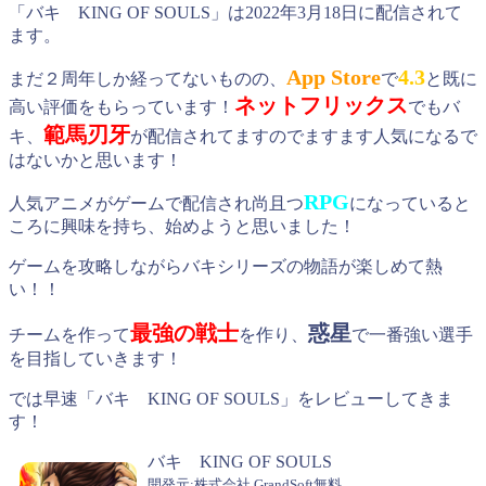
「バキ KING OF SOULS」は2022年3月18日に配信されて
ます。
App Store
4.3
まだ２周年しか経ってないものの、
で
と既に
ネットフリックス
高い評価をもらっています！
でもバ
範馬刃牙
キ、
が配信されてますのでますます人気になるで
はないかと思います！
RPG
人気アニメがゲームで配信され尚且つ
になっていると
ころに興味を持ち、始めようと思いました！
ゲームを攻略しながらバキシリーズの物語が楽しめて熱
い！！
最強の戦士
惑星
チームを作って
を作り、
で一番強い選手
を目指していきます！
では早速「バキ KING OF SOULS」をレビューしてきま
す！
バキ KING OF SOULS
開発元:
株式会社 GrandSoft
無料